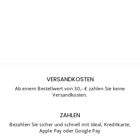
XSENSIBLE 30320.5
BREITE H
Normaler
Sonderpreis
€177,01
€123,90
Preis
Sparen 30%
VERSANDKOSTEN
Ab einem Bestellwert von 30,- € zahlen Sie keine
Versandkosten.
ZAHLEN
Bezahlen Sie sicher und schnell mit Ideal, Kreditkarte,
Apple Pay oder Google Pay