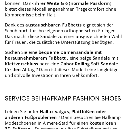
können. Dank
ihrer Weite G½ (normale Passform)
bietet dieses Modell angenehmen Tragekomfort ohne
Kompromisse beim Halt.
Dank des
austauschbaren Fußbetts
eignet sich der
Schuh auch für Ihre eigenen orthopädischen Einlagen.
Das macht diese Sandale zu einer ausgezeichneten Wahl
für Frauen, die zusätzliche Unterstützung benötigen.
Suchen Sie eine
bequeme Damensandale mit
herausnehmbarem Fußbett
, eine
beige Sandale mit
Klettverschluss
oder eine
Gabor Rolling Soft Sandale
für den Alltag
? Dann ist dieses Modell eine langlebige
und stilvolle Investition in Ihren Gehkomfort.
SERVICE BEI HAFKAMP FASHION SHOES
Leiden Sie unter
Hallux valgus, Plattfüßen oder
anderen Fußproblemen
? Dann besuchen Sie Hafkamp
Modeschoenen in Almere-Stad für einen
kostenlosen
3D-Fußscan
. So erfassen wir Ihre Fußstellung präzise.