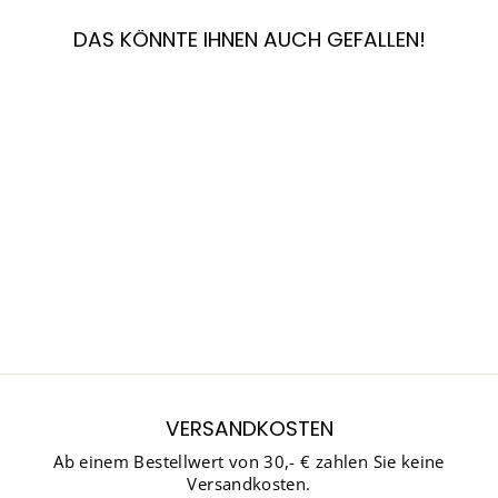
DAS KÖNNTE IHNEN AUCH GEFALLEN!
Reduziert
GABOR 86,882
BREITE G 1/2
Normaler
Sonderpreis
€127,84
€89,49
Preis
Sparen 30%
VERSANDKOSTEN
Ab einem Bestellwert von 30,- € zahlen Sie keine
Versandkosten.