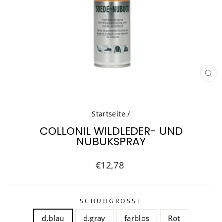
SCH
ESC
Startseite
/
COLLONIL WILDLEDER- UND
NUBUKSPRAY
Normaler
€12,78
Preis
SCHUHGRÖSSE
d.blau
d.gray
farblos
Rot