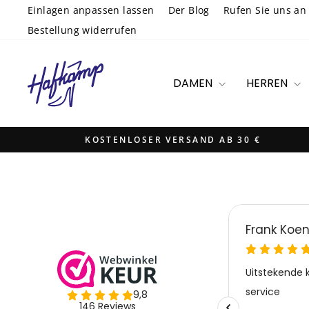
Direkt
Einlagen anpassen lassen
Der Blog
Rufen Sie uns an
zum
Bestellung widerrufen
Inhalt
DAMEN
HERREN
KOSTENLOSER VERSAND AB 30 €