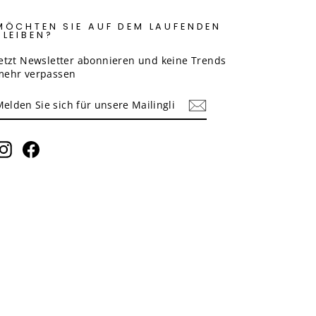
MÖCHTEN SIE AUF DEM LAUFENDEN
BLEIBEN?
Jetzt Newsletter abonnieren und keine Trends
mehr verpassen
MELDEN
ABONNIEREN
SIE
SICH
FÜR
UNSERE
Instagram
Facebook
MAILINGLISTE
AN