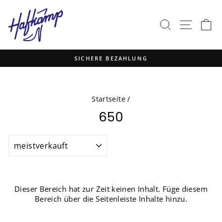
Direkt
zum
SUCHE
SEITEN
E
Inhalt
SICHERE BEZAHLUNG
Pause
Diashow
Startseite
/
650
SORTIEREN
Dieser Bereich hat zur Zeit keinen Inhalt. Füge diesem
Bereich über die Seitenleiste Inhalte hinzu.