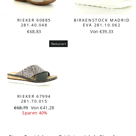
BIRKENSTOCK MADRID
RIEKER 60885
EVA 281.10.062
281.40.048
Von €39,33
€68,83
Reduziert
RIEKER 67994
281.70.015
Normaler
Sonderpreis
€68,79
Von €41,28
Preis
Sparen 40%