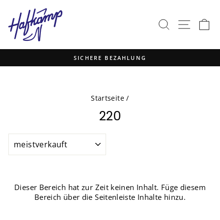
Direkt
zum
SUCHE
SEITEN
E
Inhalt
SICHERE BEZAHLUNG
Pause
Diashow
Startseite
/
220
SORTIEREN
Dieser Bereich hat zur Zeit keinen Inhalt. Füge diesem
Bereich über die Seitenleiste Inhalte hinzu.